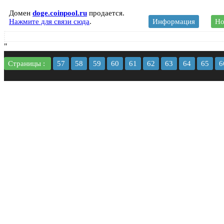
Домен
doge.coinpool.ru
продается.
Нажмите для связи сюда
.
Информация
Но
"
Страницы :
57
58
59
60
61
62
63
64
65
6