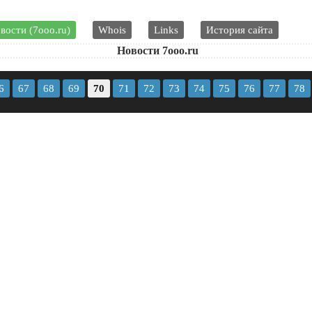
вости (7ooo.ru)
Whois
Links
История сайта
Новости 7ooo.ru
6
67
68
69
70
71
72
73
74
75
76
77
78