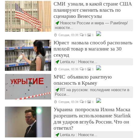
СМИ узнали, в какой стране США
планируют сменить власть по
сценарию Венесуэлы
Новости России и мира — Рамблер/
новости...
Сегодня, 03:39
0
1
Юрист назвала способ распознать
плохой товар в магазине за 30
секунд
Lenta.ru : Новости...
Сегодня, 03:36
0
1
МЧС объявило ракетную
опасность в Крыму
RT на русском: последние новости в
Росси...
Сегодня, 03:34
0
1
Украина попросила Илона Маска
разрешить использование Starlink
для ударов вглубь России. Что он
ответил?
Lenta.ru : Новости...