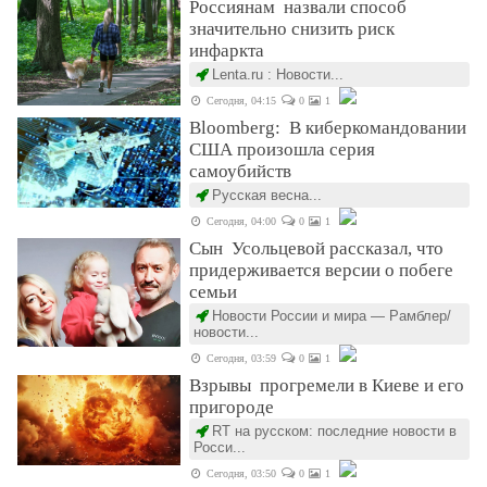
Россиянам назвали способ
значительно снизить риск
инфаркта
Lenta.ru : Новости...
Сегодня, 04:15
0
1
Bloomberg: В киберкомандовании
США произошла серия
самоубийств
Русская весна...
Сегодня, 04:00
0
1
Сын Усольцевой рассказал, что
придерживается версии о побеге
семьи
Новости России и мира — Рамблер/
новости...
Сегодня, 03:59
0
1
Взрывы прогремели в Киеве и его
пригороде
RT на русском: последние новости в
Росси...
Сегодня, 03:50
0
1