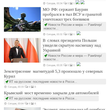
Сегодня, 03:34
0
1
МО РФ: сержант Баурин
пробрался в тыл ВСУ и гранатой
уничтожил трех боевиков
Новости России и мира — Рамблер/
новости...
Сегодня, 03:32
0
1
В словах президента Польши
увидели скрытую насмешку над
Украиной
Новости России и мира — Рамблер/
новости...
Сегодня, 03:20
0
1
Землетрясение магнитудой 5,3 произошло у северных
Курил
RT на русском: последние новости в Росси...
Сегодня, 03:19
0
0
Крымский мост временно закрыли для автомобилей
RT на русском: последние новости в Росси...
Сегодня, 03:04
0
0
Эксперт предупредил об ошибках