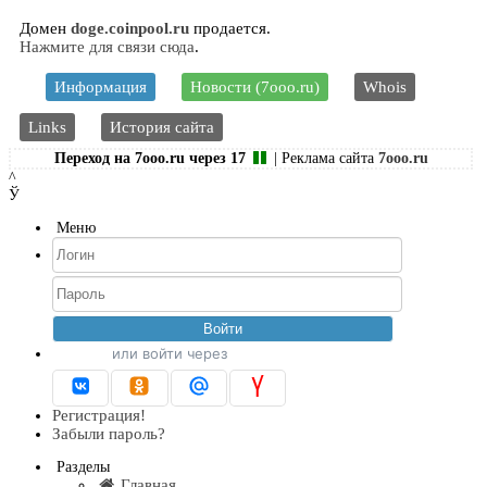
Домен
doge.coinpool.ru
продается.
Нажмите для связи сюда
.
Информация
Новости (7ooo.ru)
Whois
Links
История сайта
Переход на 7ooo.ru через
17
| Реклама сайта
7ooo.ru
^
Ў
Меню
или войти через
Регистрация!
Забыли пароль?
Разделы
Главная