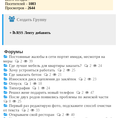
Посетителей -
1083
Просмотров -
2644
Создать Группу
+
RSS Ленту добавить
Форумы
Постоянные жалобы в сети портят имидж, несмотря на
меры
2
39
Где лучше мебель для квартиры заказать?
2
24
Хочу устроиться работать
2
25
Где заказать бетон
2
21
Износился диск сцепления до заклёпок
2
23
Отпуск
1
18
Типография
1
24
Решил жене подарить новый телефон
2
47
После двух родов появились проблемы по женской части
0
25
Первый раз редактирую фото, подскажите способ очистки
от текста
2
33
Открываем свой ресторан
2
40